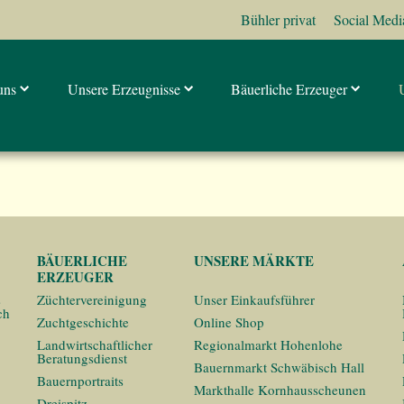
Bühler privat
Social Medi
uns
Unsere Erzeugnisse
Bäuerliche Erzeuger
BÄUERLICHE
UNSERE MÄRKTE
ERZEUGER
s
Züchtervereinigung
Unser Einkaufsführer
ch
Zuchtgeschichte
Online Shop
Landwirtschaftlicher
Regionalmarkt Hohenlohe
Beratungsdienst
Bauernmarkt Schwäbisch Hall
Bauernportraits
Markthalle Kornhausscheunen
Dreispitz