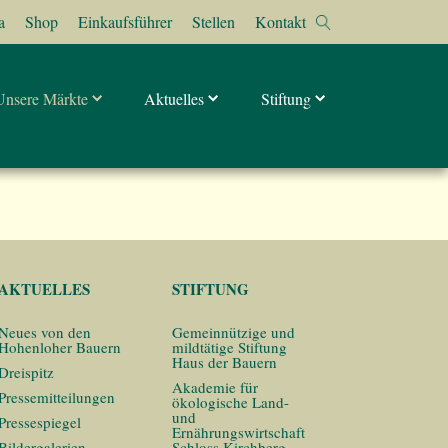
a
Shop
Einkaufsführer
Stellen
Kontakt
Unsere Märkte
Aktuelles
Stiftung
AKTUELLES
STIFTUNG
Neues von den
Gemeinnützige und
Hohenloher Bauern
mildtätige Stiftung
Haus der Bauern
Dreispitz
Akademie für
Pressemitteilungen
ökologische Land-
und
Pressespiegel
Ernährungswirtschaft
Bildergalerien
Schloss Kirchberg