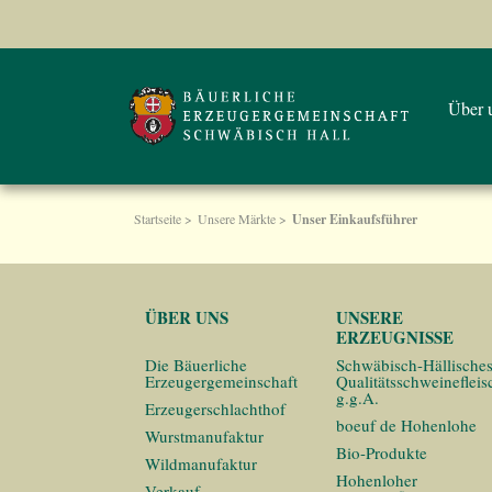
Über 
Startseite
>
Unsere Märkte
>
Unser Einkaufsführer
ÜBER UNS
UNSERE
ERZEUGNISSE
Die Bäuerliche
Schwäbisch-Hällische
Erzeugergemeinschaft
Qualitätsschweinefleis
g.g.A.
Erzeugerschlachthof
boeuf de Hohenlohe
Wurstmanufaktur
Bio-Produkte
Wildmanufaktur
Hohenloher
Verkauf