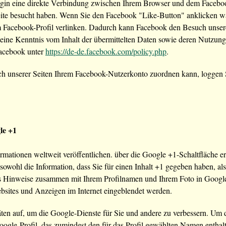
gin eine direkte Verbindung zwischen Ihrem Browser und dem Facebook
 Seite besucht haben. Wenn Sie den Facebook "Like-Button" anklicken 
rem Facebook-Profil verlinken. Dadurch kann Facebook den Besuch unse
 keine Kenntnis vom Inhalt der übermittelten Daten sowie deren Nutzun
Facebook unter
https://de-de.facebook.com/policy.php
.
 unserer Seiten Ihrem Facebook-Nutzerkonto zuordnen kann, loggen S
le +1
rmationen weltweit veröffentlichen. über die Google +1-Schaltfläche erh
owohl die Information, dass Sie für einen Inhalt +1 gegeben haben, als
s Hinweise zusammen mit Ihrem Profilnamen und Ihrem Foto in Google
ebsites und Anzeigen im Internet eingeblendet werden.
äten auf, um die Google-Dienste für Sie und andere zu verbessern. Um
 Google-Profil, das zumindest den für das Profil gewählten Namen entha