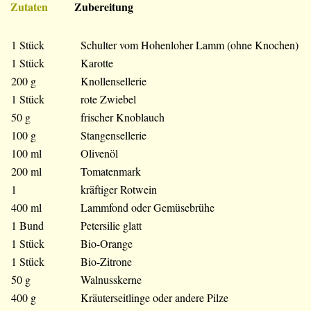
Zutaten
Zubereitung
1 Stück
Schulter vom Hohenloher Lamm (ohne Knochen)
1 Stück
Karotte
200 g
Knollensellerie
1 Stück
rote Zwiebel
50 g
frischer Knoblauch
100 g
Stangensellerie
100 ml
Olivenöl
200 ml
Tomatenmark
1
kräftiger Rotwein
400 ml
Lammfond oder Gemüsebrühe
1 Bund
Petersilie glatt
1 Stück
Bio-Orange
1 Stück
Bio-Zitrone
50 g
Walnusskerne
400 g
Kräuterseitlinge oder andere Pilze