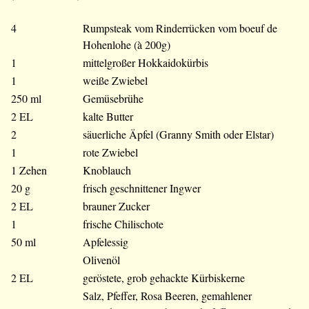
4
Rumpsteak vom Rinderrücken vom boeuf de
Hohenlohe (à 200g)
1
mittelgroßer Hokkaidokürbis
1
weiße Zwiebel
250 ml
Gemüsebrühe
2 EL
kalte Butter
2
säuerliche Äpfel (Granny Smith oder Elstar)
1
rote Zwiebel
1 Zehen
Knoblauch
20 g
frisch geschnittener Ingwer
2 EL
brauner Zucker
1
frische Chilischote
50 ml
Apfelessig
Olivenöl
2 EL
geröstete, grob gehackte Kürbiskerne
Salz, Pfeffer, Rosa Beeren, gemahlener