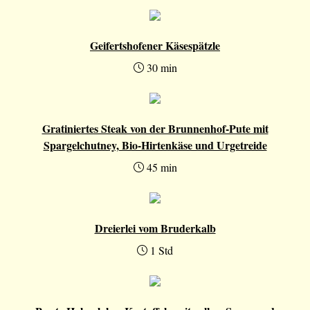
Geifertshofener Käsespätzle
30 min
Gratiniertes Steak von der Brunnenhof-Pute mit
Spargelchutney, Bio-Hirtenkäse und Urgetreide
45 min
Dreierlei vom Bruderkalb
1 Std