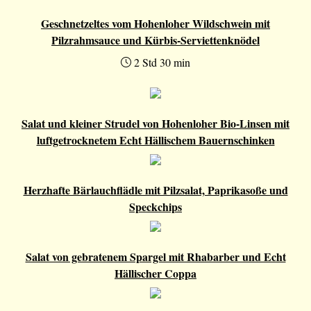
Geschnetzeltes vom Hohenloher Wildschwein mit
Pilzrahmsauce und Kürbis-Serviettenknödel
2 Std 30 min
Salat und kleiner Strudel von Hohenloher Bio-Linsen mit
luftgetrocknetem Echt Hällischem Bauernschinken
Herzhafte Bärlauchflädle mit Pilzsalat, Paprikasoße und
Speckchips
Salat von gebratenem Spargel mit Rhabarber und Echt
Hällischer Coppa