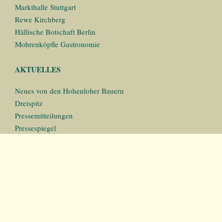
Markthalle Stuttgart
Rewe Kirchberg
Hällische Botschaft Berlin
Mohrenköpfle Gastronomie
AKTUELLES
Neues von den Hohenloher Bauern
Dreispitz
Pressemitteilungen
Pressespiegel
Bildergalerien
Videos
Rezepte für Sie
STIFTUNG
Gemeinnützige und mildtätige Stiftung Haus der Bauern